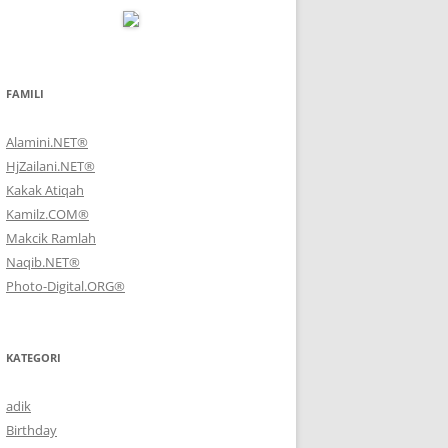
FAMILI
Alamini.NET®
HjZailani.NET®
Kakak Atiqah
Kamilz.COM®
Makcik Ramlah
Naqib.NET®
Photo-Digital.ORG®
KATEGORI
adik
Birthday