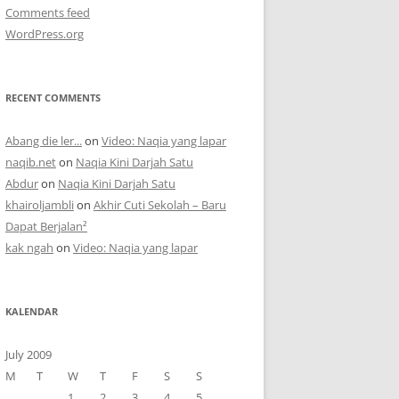
Comments feed
WordPress.org
RECENT COMMENTS
Abang die ler...
on
Video: Naqia yang lapar
naqib.net
on
Naqia Kini Darjah Satu
Abdur
on
Naqia Kini Darjah Satu
khairoljambli
on
Akhir Cuti Sekolah – Baru
Dapat Berjalan²
kak ngah
on
Video: Naqia yang lapar
KALENDAR
July 2009
M
T
W
T
F
S
S
1
2
3
4
5