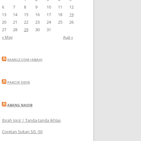
6
7
8
9
10
11
12
13
14
15
16
17
18
19
20
21
22
23
24
25
26
27
28
29
30
31
« May
Aug »
KAMILZ.COM (ABAH)
PAKCIK SIDIK
ABANG NAQIB
Ibrah Iqra’ | Tanda-tanda ikhlas
Coretan Sukan SiS -50