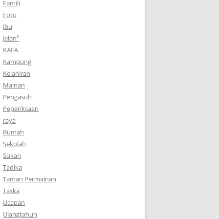
Famili
Foto
ibu
Jalan²
KAFA
Kampung
Kelahiran
Mainan
Pengasuh
Peperiksaan
raya
Rumah
Sekolah
Sukan
Tadika
Taman Permainan
Taska
Ucapan
Ulangtahun