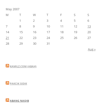
May 2007
M
T
W
T
F
S
S
1
2
3
4
5
6
7
8
9
10
11
12
13
14
15
16
17
18
19
20
21
22
23
24
25
26
27
28
29
30
31
Aug »
KAMILZ.COM (ABAH)
PAKCIK SIDIK
ABANG NAQIB