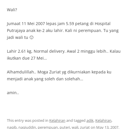
Wali?
Jumaat 11 Mei 2007 lepas jam 5.59 petang di Hospital
Putrajaya anak ke-2 aku lahir. Kali ni perempuan. Tu yang
jadi wali tu 🙂
Lahir 2.61 kg, Normal delivery. Awal 2 minggu lebih.. Kalau
ikutkan due 27 Mei…
Alhamdulillah.. Moga Zuriat yg dikurniakan kepada ku
menjadi anak yang soleh dan solehah…
amin..
This entry was posted in
Kelahiran
and tagged
adik
,
Kelahiran
,
naqib
,
naqiuddin
,
perempuan
,
puteri
,
wali
,
zuriat
on
May 13, 2007
.