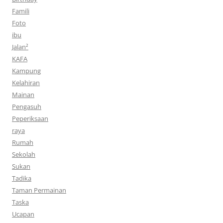
Famili
Foto
ibu
Jalan²
KAFA
Kampung
Kelahiran
Mainan
Pengasuh
Peperiksaan
raya
Rumah
Sekolah
Sukan
Tadika
Taman Permainan
Taska
Ucapan