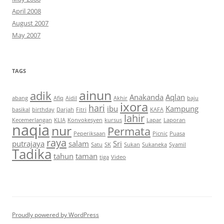
April 2008
August 2007
May 2007
TAGS
ainun
adik
Anakanda
Aqlan
abang
Afiq
Aidil
Akhir
baju
ixora
hari
ibu
Kampung
basikal
birthday
Darjah
Fitri
KAFA
lahir
Kecemerlangan
KLIA
Konvokesyen
kursus
Lapar
Laporan
naqia
nur
Permata
Peperiksaan
Picnic
Puasa
raya
putrajaya
salam
Sri
Satu
SK
Sukan
Sukaneka
Syamil
Tadika
tahun
taman
tiga
Video
Proudly powered by WordPress