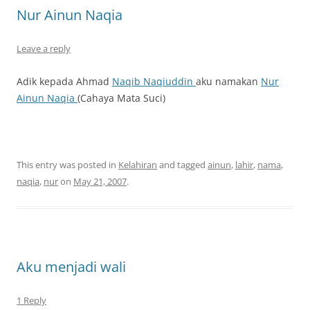
Nur Ainun Naqia
Leave a reply
Adik kepada Ahmad
Naqib
Naqiuddin
aku namakan
Nur
Ainun Naqia
(Cahaya Mata Suci)
This entry was posted in
Kelahiran
and tagged
ainun
,
lahir
,
nama
,
naqia
,
nur
on
May 21, 2007
.
Aku menjadi wali
1 Reply