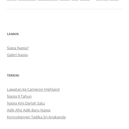
LAMAN
Siapa Naqia?
Galeri Naqia
TERKINI
Lawatan ke Cameron Highland
Naqia 9 Tahun
Naqia Kini Darjah Satu
Adik Afiq Adik Baru Naqia
Konvokesyen Tadika Sri Anakanda