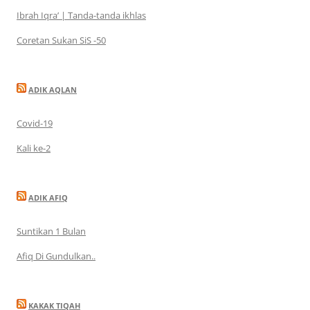
Ibrah Iqra’ | Tanda-tanda ikhlas
Coretan Sukan SiS -50
ADIK AQLAN
Covid-19
Kali ke-2
ADIK AFIQ
Suntikan 1 Bulan
Afiq Di Gundulkan..
KAKAK TIQAH