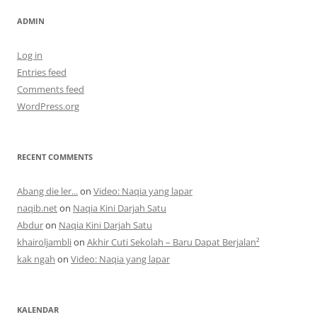
ADMIN
Log in
Entries feed
Comments feed
WordPress.org
RECENT COMMENTS
Abang die ler...
on
Video: Naqia yang lapar
naqib.net
on
Naqia Kini Darjah Satu
Abdur
on
Naqia Kini Darjah Satu
khairoljambli
on
Akhir Cuti Sekolah – Baru Dapat Berjalan²
kak ngah
on
Video: Naqia yang lapar
KALENDAR