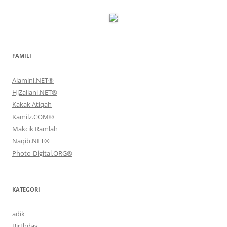
FAMILI
Alamini.NET®
HjZailani.NET®
Kakak Atiqah
Kamilz.COM®
Makcik Ramlah
Naqib.NET®
Photo-Digital.ORG®
KATEGORI
adik
Birthday