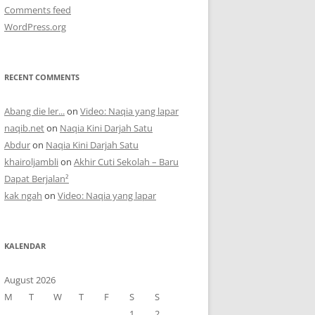
Comments feed
WordPress.org
RECENT COMMENTS
Abang die ler...
on
Video: Naqia yang lapar
naqib.net
on
Naqia Kini Darjah Satu
Abdur
on
Naqia Kini Darjah Satu
khairoljambli
on
Akhir Cuti Sekolah – Baru
Dapat Berjalan²
kak ngah
on
Video: Naqia yang lapar
KALENDAR
August 2026
M
T
W
T
F
S
S
1
2