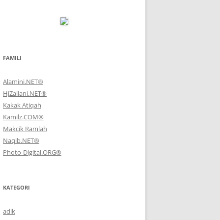
FAMILI
Alamini.NET®
HjZailani.NET®
Kakak Atiqah
Kamilz.COM®
Makcik Ramlah
Naqib.NET®
Photo-Digital.ORG®
KATEGORI
adik