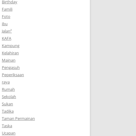
Birthday
Famili
Foto
ibu
Jalan²
KAFA
Kampung
Kelahiran
Mainan
Pengasuh
Peperiksaan
raya
Rumah
Sekolah
Sukan
Tadika
Taman Permainan
Taska
Ucapan