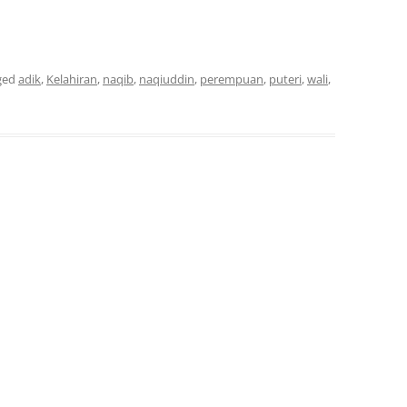
ged
adik
,
Kelahiran
,
naqib
,
naqiuddin
,
perempuan
,
puteri
,
wali
,