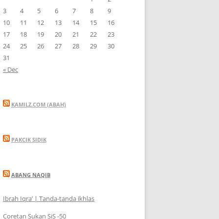
3
4
5
6
7
8
9
10
11
12
13
14
15
16
17
18
19
20
21
22
23
24
25
26
27
28
29
30
31
« Dec
KAMILZ.COM (ABAH)
PAKCIK SIDIK
ABANG NAQIB
Ibrah Iqra’ | Tanda-tanda ikhlas
Coretan Sukan SiS -50