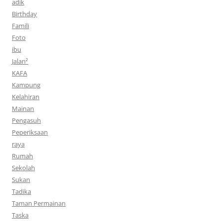
adik
Birthday
Famili
Foto
ibu
Jalan²
KAFA
Kampung
Kelahiran
Mainan
Pengasuh
Peperiksaan
raya
Rumah
Sekolah
Sukan
Tadika
Taman Permainan
Taska