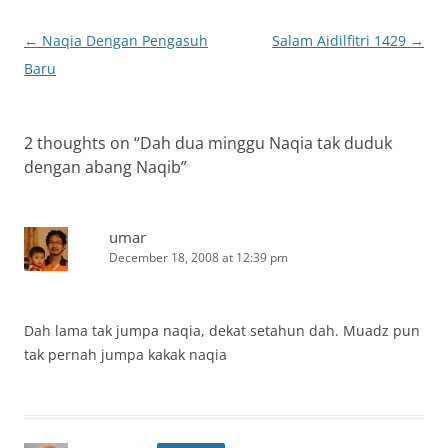
Post
←
Naqia Dengan Pengasuh
Salam Aidilfitri 1429
→
navigation
Baru
2 thoughts on “
Dah dua minggu Naqia tak duduk
dengan abang Naqib
”
umar
December 18, 2008 at 12:39 pm
Dah lama tak jumpa naqia, dekat setahun dah. Muadz pun
tak pernah jumpa kakak naqia