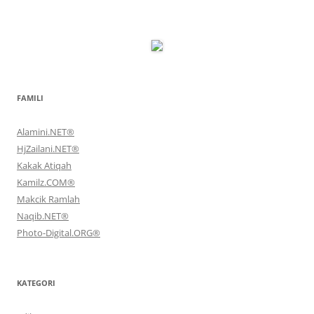
FAMILI
Alamini.NET®
HjZailani.NET®
Kakak Atiqah
Kamilz.COM®
Makcik Ramlah
Naqib.NET®
Photo-Digital.ORG®
KATEGORI