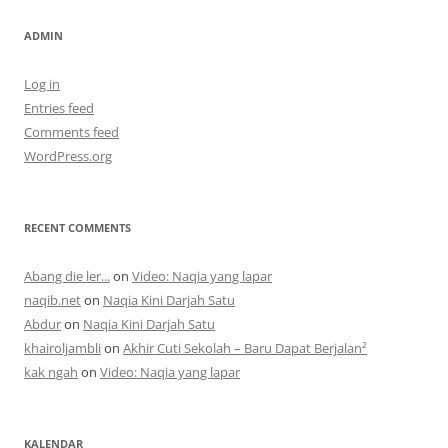
ADMIN
Log in
Entries feed
Comments feed
WordPress.org
RECENT COMMENTS
Abang die ler...
on
Video: Naqia yang lapar
naqib.net
on
Naqia Kini Darjah Satu
Abdur
on
Naqia Kini Darjah Satu
khairoljambli
on
Akhir Cuti Sekolah – Baru Dapat Berjalan²
kak ngah
on
Video: Naqia yang lapar
KALENDAR