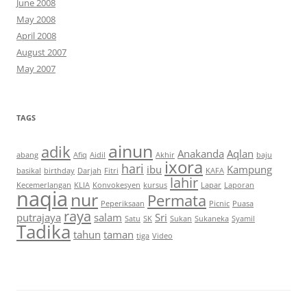
June 2008
May 2008
April 2008
August 2007
May 2007
TAGS
ainun
adik
Anakanda
Aqlan
abang
Afiq
Aidil
Akhir
baju
ixora
hari
ibu
Kampung
basikal
birthday
Darjah
Fitri
KAFA
lahir
Kecemerlangan
KLIA
Konvokesyen
kursus
Lapar
Laporan
naqia
nur
Permata
Peperiksaan
Picnic
Puasa
raya
putrajaya
salam
Sri
Satu
SK
Sukan
Sukaneka
Syamil
Tadika
tahun
taman
tiga
Video