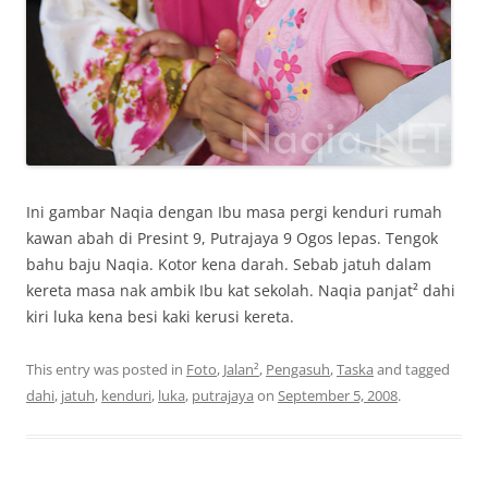
Ini gambar Naqia dengan Ibu masa pergi kenduri rumah
kawan abah di Presint 9, Putrajaya 9 Ogos lepas. Tengok
bahu baju Naqia. Kotor kena darah. Sebab jatuh dalam
kereta masa nak ambik Ibu kat sekolah. Naqia panjat² dahi
kiri luka kena besi kaki kerusi kereta.
This entry was posted in
Foto
,
Jalan²
,
Pengasuh
,
Taska
and tagged
dahi
,
jatuh
,
kenduri
,
luka
,
putrajaya
on
September 5, 2008
.